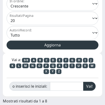
In ordine:
Risultati/Pagina
Autori/Record:
Vai a:
0-9
A
B
C
D
E
F
G
H
I
J
K
L
M
N
O
P
Q
R
S
T
U
V
W
X
Y
Z
o inserisci le iniziali:
Mostrati risultati da 1 a 8