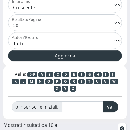
In ordine:
Risultati/Pagina
Autori/Record:
Vai a:
0-9
A
B
C
D
E
F
G
H
I
J
K
L
M
N
O
P
Q
R
S
T
U
V
W
X
Y
Z
o inserisci le iniziali:
Mostrati risultati da 10 a