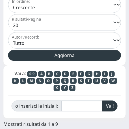
In ordine:
Risultati/Pagina
Autori/Record:
Vai a:
0-9
A
B
C
D
E
F
G
H
I
J
K
L
M
N
O
P
Q
R
S
T
U
V
W
X
Y
Z
o inserisci le iniziali:
Mostrati risultati da 1 a 9