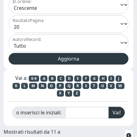
In ordine:
Risultati/Pagina
Autori/Record:
Vai a:
0-9
A
B
C
D
E
F
G
H
I
J
K
L
M
N
O
P
Q
R
S
T
U
V
W
X
Y
Z
o inserisci le iniziali:
Mostrati risultati da 11 a