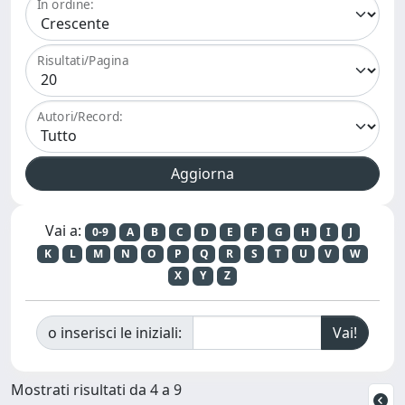
In ordine:
Risultati/Pagina
Autori/Record:
Vai a:
0-9
A
B
C
D
E
F
G
H
I
J
K
L
M
N
O
P
Q
R
S
T
U
V
W
X
Y
Z
o inserisci le iniziali:
Mostrati risultati da 4 a 9