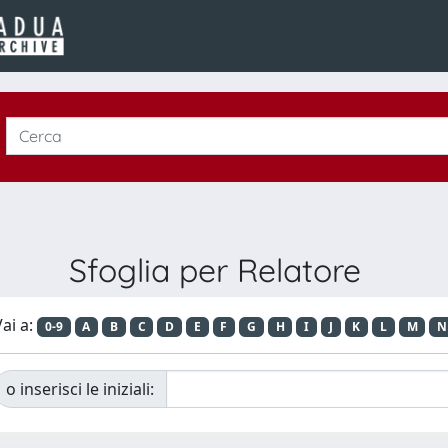
Sfoglia per Relatore
ai a:
0-9
A
B
C
D
E
F
G
H
I
J
K
L
M
N
o inserisci le iniziali: