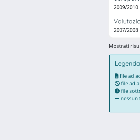
2009/2010 
Valutazio
2007/2008 
Mostrati risul
Legenda
file ad 
file ad 
file sot
nessun f