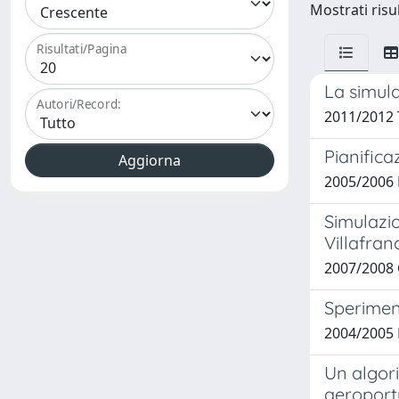
Mostrati risul
Risultati/Pagina
La simula
Autori/Record:
2011/2012 
Pianifica
2005/2006 
Simulazio
Villafran
2007/2008 C
Sperimen
2004/2005 
Un algori
aeroport