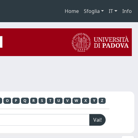
Home
Sfoglia
IT
Info
O
P
Q
R
S
T
U
V
W
X
Y
Z