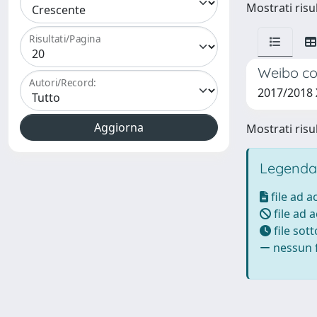
Mostrati risul
Risultati/Pagina
Weibo com
Autori/Record:
2017/2018 
Mostrati risul
Legenda
file ad 
file ad 
file sot
nessun f