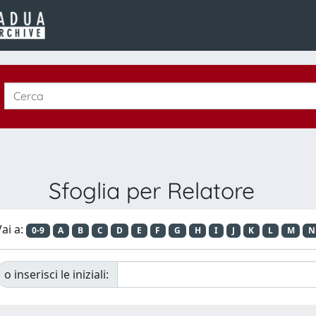
Sfoglia per Relatore
ai a:
0-9
A
B
C
D
E
F
G
H
I
J
K
L
M
N
o inserisci le iniziali: