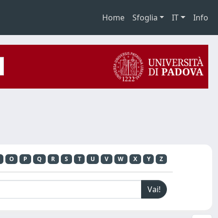
Home
Sfoglia
IT
Info
O
P
Q
R
S
T
U
V
W
X
Y
Z