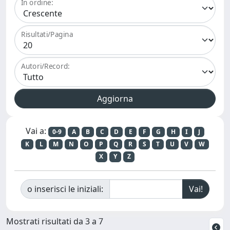
In ordine:
Risultati/Pagina
Autori/Record:
Vai a:
0-9
A
B
C
D
E
F
G
H
I
J
K
L
M
N
O
P
Q
R
S
T
U
V
W
X
Y
Z
o inserisci le iniziali:
Mostrati risultati da 3 a 7