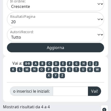
In ordine:
Risultati/Pagina
Autori/Record:
Vai a:
0-9
A
B
C
D
E
F
G
H
I
J
K
L
M
N
O
P
Q
R
S
T
U
V
W
X
Y
Z
o inserisci le iniziali:
Mostrati risultati da 4 a 4