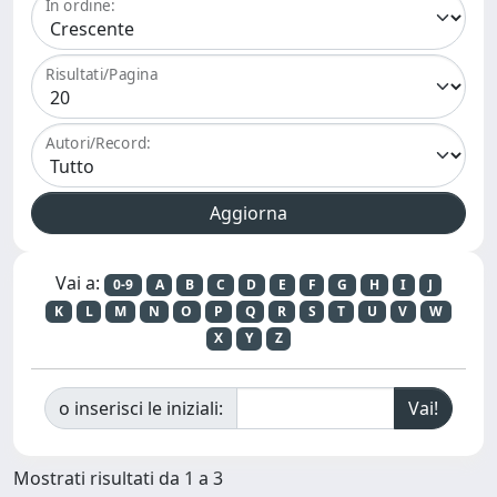
In ordine:
Risultati/Pagina
Autori/Record:
Vai a:
0-9
A
B
C
D
E
F
G
H
I
J
K
L
M
N
O
P
Q
R
S
T
U
V
W
X
Y
Z
o inserisci le iniziali:
Mostrati risultati da 1 a 3