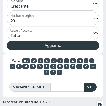
In ordine:
Risultati/Pagina
Autori/Record:
Vai a:
0-9
A
B
C
D
E
F
G
H
I
J
K
L
M
N
O
P
Q
R
S
T
U
V
W
X
Y
Z
o inserisci le iniziali:
Mostrati risultati da 1 a 20