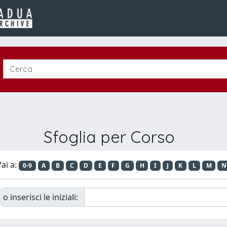
Sfoglia per Corso
ai a:
0-9
A
B
C
D
E
F
G
H
I
J
K
L
M
N
o inserisci le iniziali: