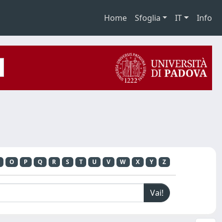
Home
Sfoglia
IT
Info
O
P
Q
R
S
T
U
V
W
X
Y
Z