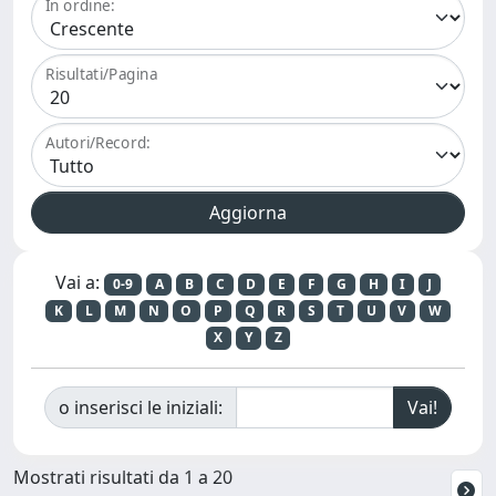
In ordine:
Risultati/Pagina
Autori/Record:
Vai a:
0-9
A
B
C
D
E
F
G
H
I
J
K
L
M
N
O
P
Q
R
S
T
U
V
W
X
Y
Z
o inserisci le iniziali:
Mostrati risultati da 1 a 20