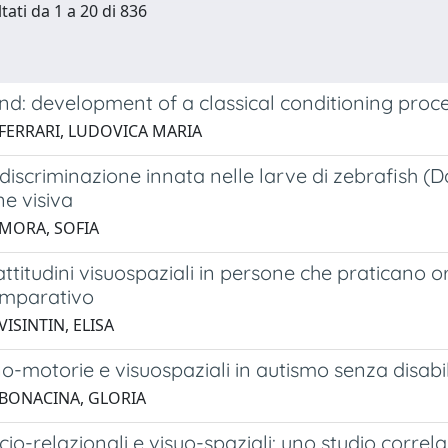
tati da 1 a 20 di 836
ind: development of a classical conditioning proced
 FERRARI, LUDOVICA MARIA
i discriminazione innata nelle larve di zebrafish (
e visiva
 MORA, SOFIA
 attitudini visuospaziali in persone che praticano 
omparativo
VISINTIN, ELISA
ino-motorie e visuospaziali in autismo senza disabili
 BONACINA, GLORIA
ocio-relazionali e visuo-spaziali: uno studio corre