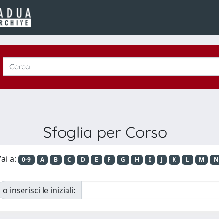
Sfoglia per Corso
ai a:
0-9
A
B
C
D
E
F
G
H
I
J
K
L
M
N
o inserisci le iniziali: