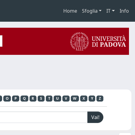
Home
Sfoglia
IT
Info
O
P
Q
R
S
T
U
V
W
X
Y
Z