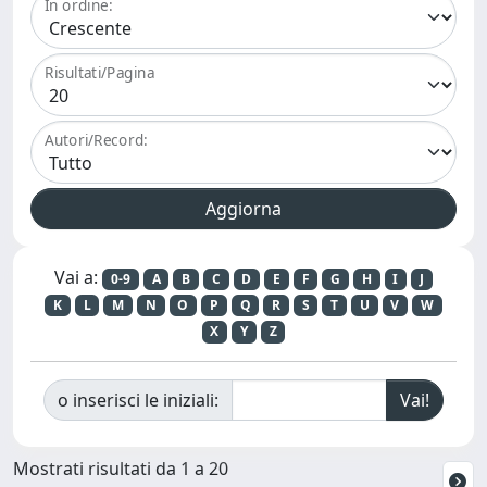
In ordine:
Risultati/Pagina
Autori/Record:
Vai a:
0-9
A
B
C
D
E
F
G
H
I
J
K
L
M
N
O
P
Q
R
S
T
U
V
W
X
Y
Z
o inserisci le iniziali:
Mostrati risultati da 1 a 20