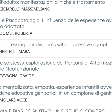
'adulto: manifestazioni cliniche e trattamento
 CICIARELLI, MASSIMILIANO
e Psicopatologia: L'influenza delle esperienze av
to adottato
 DOME', ROBERTA
 processing in individuals with depressive sympt
 BERTELLI, MARA
 se stessɜ: esplorazione dei Percorsi di Afferma
cio Neofunzionale
 CAVAGNA, DAVIDE
tà mentalizzata, empatia, esperienze infantili avve
tiche educative genitoriali in un campione di genito
MOLARI, ALICE
IMIA E BIAS COGNITIVO: UNO STUDIO CONTROL