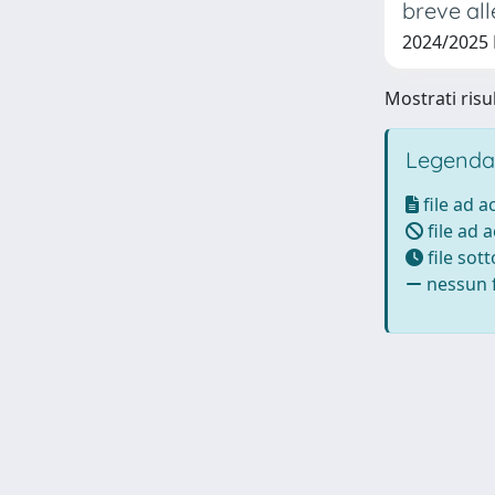
breve all
2024/2025
Mostrati risul
Legenda
file ad 
file ad 
file sot
nessun f