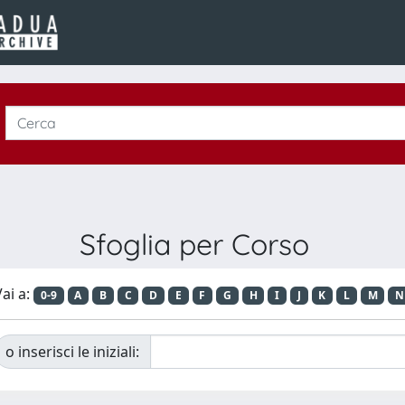
Sfoglia per Corso
ai a:
0-9
A
B
C
D
E
F
G
H
I
J
K
L
M
N
o inserisci le iniziali: