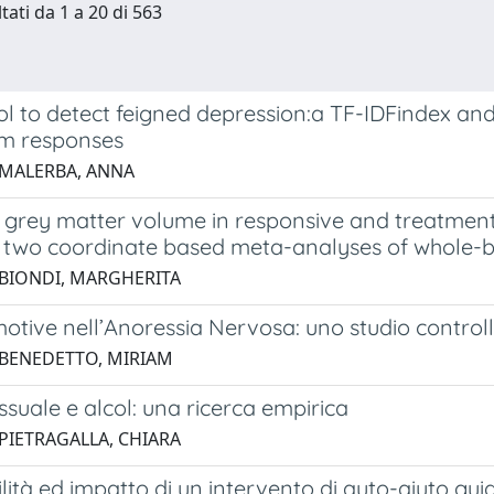
tati da 1 a 20 di 563
ol to detect feigned depression:a TF-IDFindex an
em responses
 MALERBA, ANNA
 grey matter volume in responsive and treatment-
: two coordinate based meta-analyses of whole-b
 BIONDI, MARGHERITA
motive nell’Anoressia Nervosa: uno studio controlla
 BENEDETTO, MIRIAM
suale e alcol: una ricerca empirica
 PIETRAGALLA, CHIARA
ilità ed impatto di un intervento di auto-aiuto 