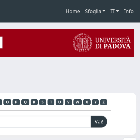
Home
Sfoglia
IT
Info
O
P
Q
R
S
T
U
V
W
X
Y
Z