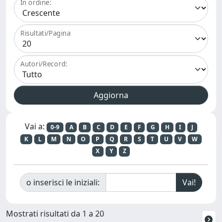
In ordine:
Risultati/Pagina
Autori/Record:
Vai a:
0-9
A
B
C
D
E
F
G
H
I
J
K
L
M
N
O
P
Q
R
S
T
U
V
W
X
Y
Z
o inserisci le iniziali:
Mostrati risultati da 1 a 20