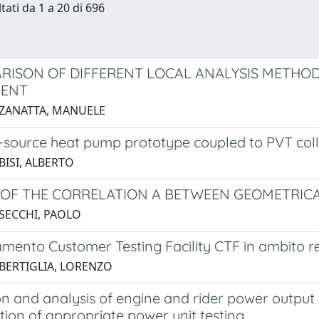
tati da 1 a 20 di 696
RISON OF DIFFERENT LOCAL ANALYSIS METHO
MENT
 ZANATTA, MANUELE
-source heat pump prototype coupled to PVT colle
BISI, ALBERTO
 OF THE CORRELATION A BETWEEN GEOMETRIC
 SECCHI, PAOLO
amento Customer Testing Facility CTF in ambito r
 BERTIGLIA, LORENZO
on and analysis of engine and rider power output f
ation of appropriate power unit testing