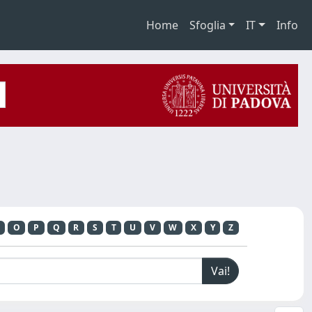
Home
Sfoglia
IT
Info
O
P
Q
R
S
T
U
V
W
X
Y
Z