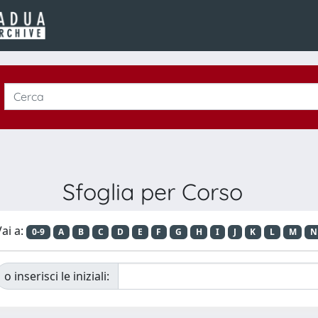
Sfoglia per Corso
ai a:
0-9
A
B
C
D
E
F
G
H
I
J
K
L
M
N
o inserisci le iniziali: