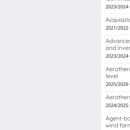
2023/2024
Acquisizi
2021/2022
Advances 
and inves
2023/2024
Aerother
level
2025/2026
Aerother
2024/2025
Agent-ba
wind far