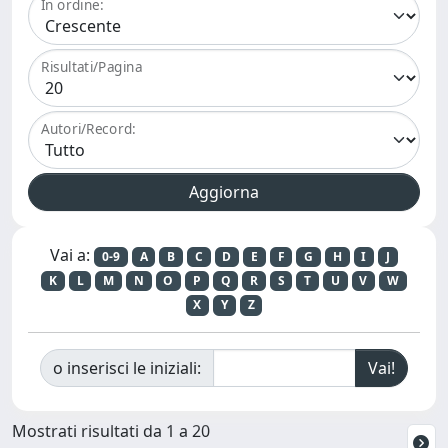
In ordine:
Risultati/Pagina
Autori/Record:
Vai a:
0-9
A
B
C
D
E
F
G
H
I
J
K
L
M
N
O
P
Q
R
S
T
U
V
W
X
Y
Z
o inserisci le iniziali:
Mostrati risultati da 1 a 20