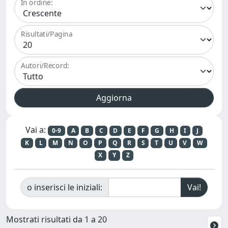
In ordine:
Risultati/Pagina
Autori/Record:
Vai a:
0-9
A
B
C
D
E
F
G
H
I
J
K
L
M
N
O
P
Q
R
S
T
U
V
W
X
Y
Z
o inserisci le iniziali:
Mostrati risultati da 1 a 20