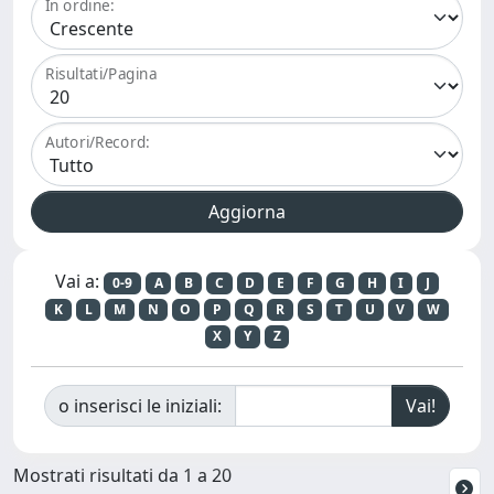
In ordine:
Risultati/Pagina
Autori/Record:
Vai a:
0-9
A
B
C
D
E
F
G
H
I
J
K
L
M
N
O
P
Q
R
S
T
U
V
W
X
Y
Z
o inserisci le iniziali:
Mostrati risultati da 1 a 20