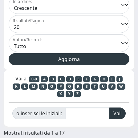
In ordine:
Risultati/Pagina
Autori/Record:
Vai a:
0-9
A
B
C
D
E
F
G
H
I
J
K
L
M
N
O
P
Q
R
S
T
U
V
W
X
Y
Z
o inserisci le iniziali:
Mostrati risultati da 1 a 17