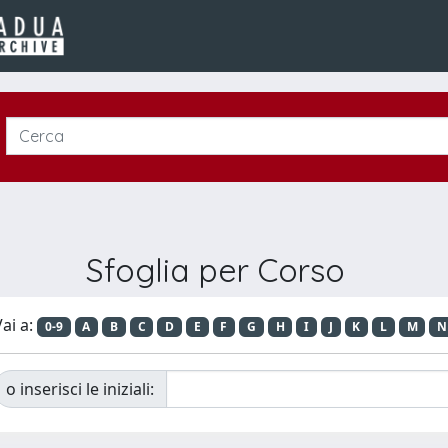
Sfoglia per Corso
ai a:
0-9
A
B
C
D
E
F
G
H
I
J
K
L
M
N
o inserisci le iniziali: