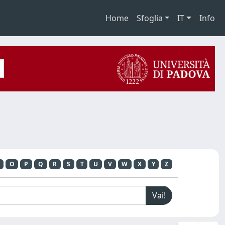
Home
Sfoglia
IT
Info
O
P
Q
R
S
T
U
V
W
X
Y
Z