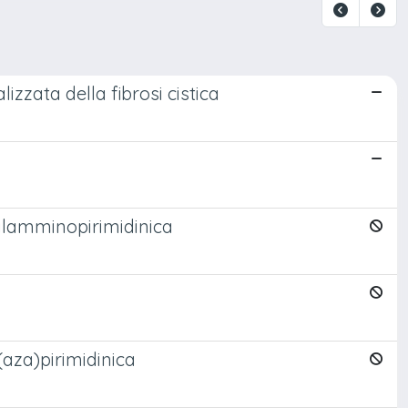
izzata della fibrosi cistica
iarilamminopirimidinica
 (aza)pirimidinica