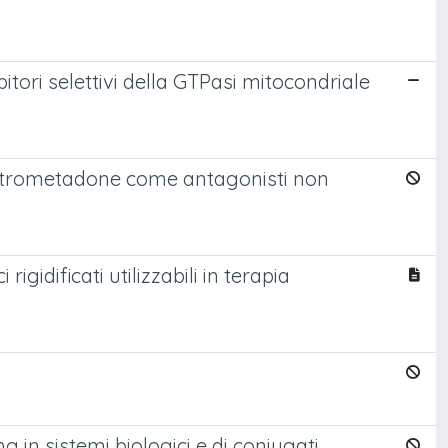
itori selettivi della GTPasi mitocondriale
destrometadone come antagonisti non
igidificati utilizzabili in terapia
g in sistemi biologici e di coniugati