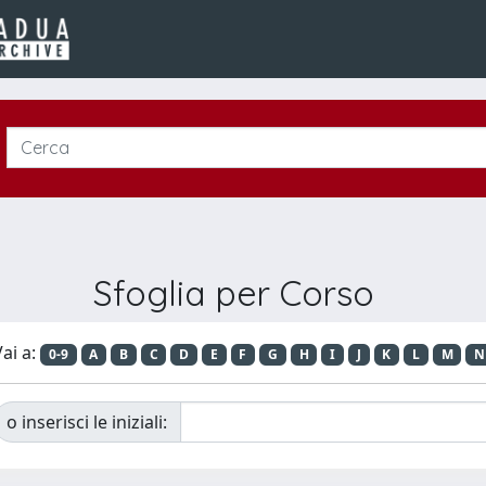
Sfoglia per Corso
ai a:
0-9
A
B
C
D
E
F
G
H
I
J
K
L
M
N
o inserisci le iniziali: