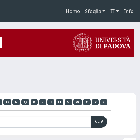
Home
Sfoglia
IT
Info
O
P
Q
R
S
T
U
V
W
X
Y
Z