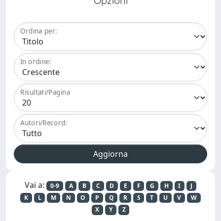
Opzioni
Ordina per:
In ordine:
Risultati/Pagina
Autori/Record:
Vai a:
0-9
A
B
C
D
E
F
G
H
I
J
K
L
M
N
O
P
Q
R
S
T
U
V
W
X
Y
Z