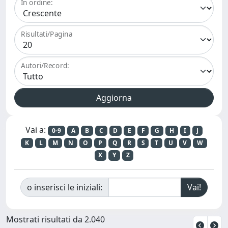
In ordine:
Risultati/Pagina
Autori/Record:
Vai a:
0-9
A
B
C
D
E
F
G
H
I
J
K
L
M
N
O
P
Q
R
S
T
U
V
W
X
Y
Z
o inserisci le iniziali:
Mostrati risultati da 2.040