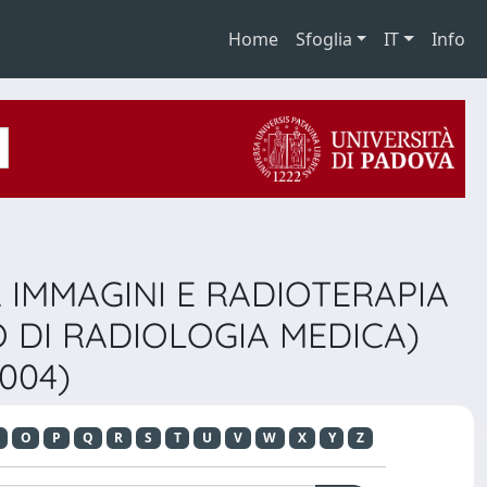
Home
Sfoglia
IT
Info
R IMMAGINI E RADIOTERAPIA
O DI RADIOLOGIA MEDICA)
2004)
O
P
Q
R
S
T
U
V
W
X
Y
Z