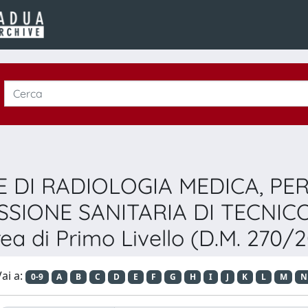
HE DI RADIOLOGIA MEDICA, PE
SSIONE SANITARIA DI TECNIC
ea di Primo Livello (D.M. 270/
ai a:
0-9
A
B
C
D
E
F
G
H
I
J
K
L
M
N