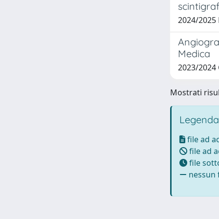
scintigra
2024/2025
Angiograf
Medica
2023/2024
Mostrati risul
Legenda
file ad 
file ad 
file sot
nessun f