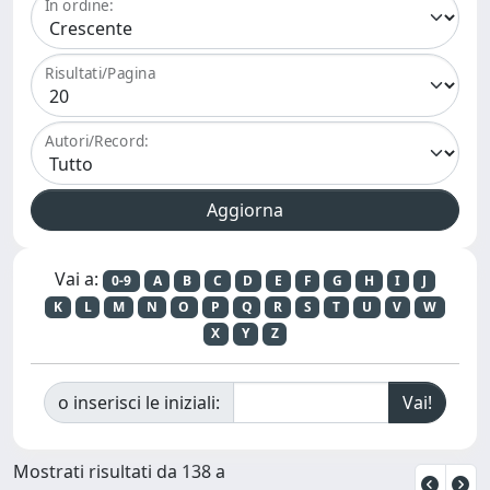
In ordine:
Risultati/Pagina
Autori/Record:
Vai a:
0-9
A
B
C
D
E
F
G
H
I
J
K
L
M
N
O
P
Q
R
S
T
U
V
W
X
Y
Z
o inserisci le iniziali:
Mostrati risultati da 138 a