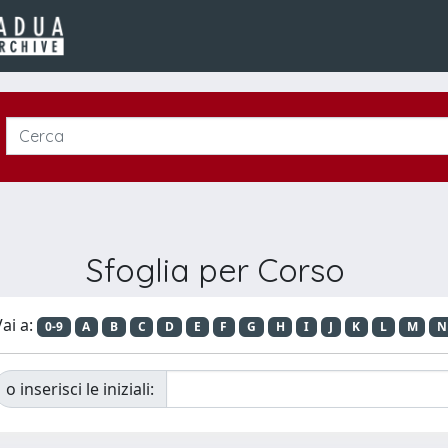
Sfoglia per Corso
ai a:
0-9
A
B
C
D
E
F
G
H
I
J
K
L
M
N
o inserisci le iniziali: