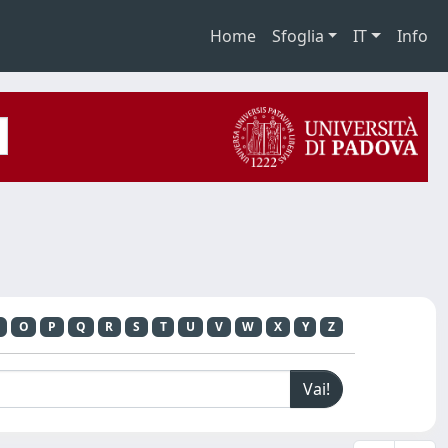
Home
Sfoglia
IT
Info
O
P
Q
R
S
T
U
V
W
X
Y
Z