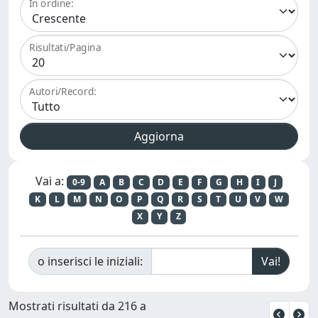
In ordine:
Risultati/Pagina
Autori/Record:
Vai a:
0-9
A
B
C
D
E
F
G
H
I
J
K
L
M
N
O
P
Q
R
S
T
U
V
W
X
Y
Z
o inserisci le iniziali:
Mostrati risultati da 216 a