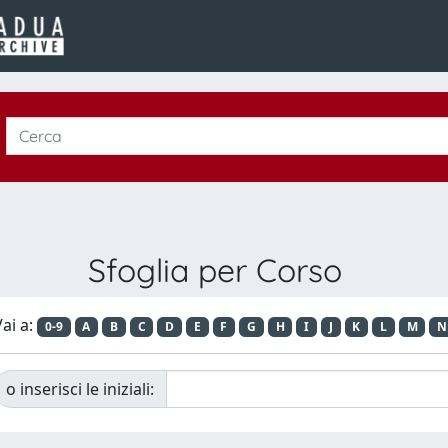
Sfoglia per Corso
ai a:
0-9
A
B
C
D
E
F
G
H
I
J
K
L
M
N
o inserisci le iniziali: