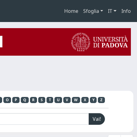
Home
Sfoglia
IT
Info
O
P
Q
R
S
T
U
V
W
X
Y
Z