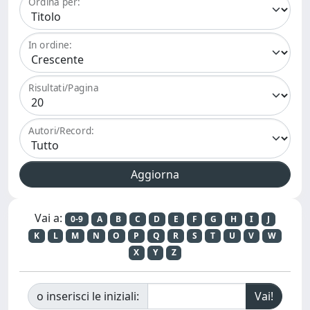
Ordina per:
In ordine:
Risultati/Pagina
Autori/Record:
Vai a:
0-9
A
B
C
D
E
F
G
H
I
J
K
L
M
N
O
P
Q
R
S
T
U
V
W
X
Y
Z
o inserisci le iniziali: