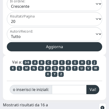
In ordine:
Risultati/Pagina
Autori/Record:
Vai a:
0-9
A
B
C
D
E
F
G
H
I
J
K
L
M
N
O
P
Q
R
S
T
U
V
W
X
Y
Z
o inserisci le iniziali:
Mostrati risultati da 16 a