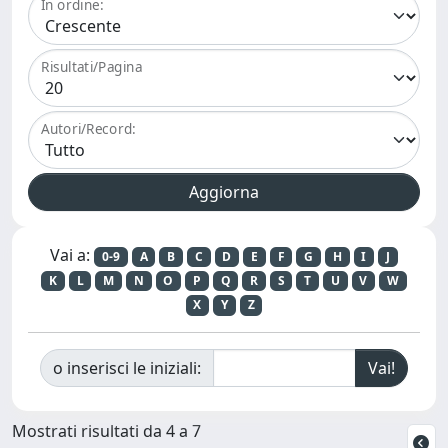
In ordine:
Risultati/Pagina
Autori/Record:
Vai a:
0-9
A
B
C
D
E
F
G
H
I
J
K
L
M
N
O
P
Q
R
S
T
U
V
W
X
Y
Z
o inserisci le iniziali:
Mostrati risultati da 4 a 7