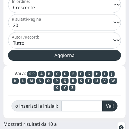
In ordine:
Risultati/Pagina
Autori/Record:
Vai a:
0-9
A
B
C
D
E
F
G
H
I
J
K
L
M
N
O
P
Q
R
S
T
U
V
W
X
Y
Z
o inserisci le iniziali:
Mostrati risultati da 10 a