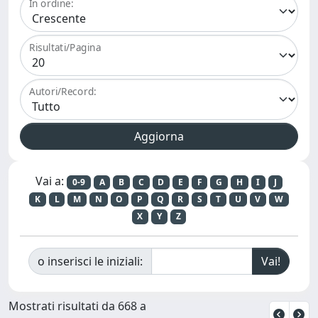
In ordine:
Risultati/Pagina
Autori/Record:
Vai a:
0-9
A
B
C
D
E
F
G
H
I
J
K
L
M
N
O
P
Q
R
S
T
U
V
W
X
Y
Z
o inserisci le iniziali:
Mostrati risultati da 668 a