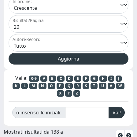
In ordine:
Risultati/Pagina
Autori/Record:
Vai a:
0-9
A
B
C
D
E
F
G
H
I
J
K
L
M
N
O
P
Q
R
S
T
U
V
W
X
Y
Z
o inserisci le iniziali:
Mostrati risultati da 138 a