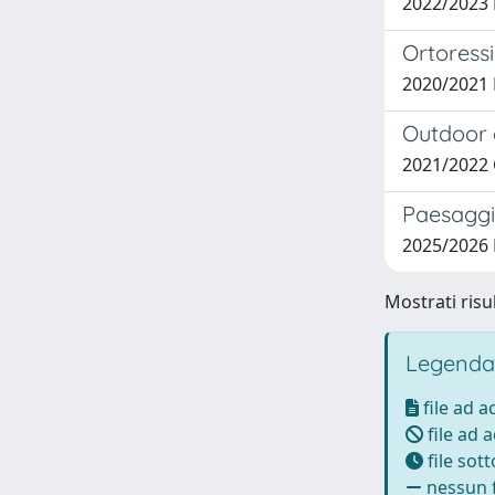
2022/2023
Ortoressi
2020/2021 
Outdoor 
2021/2022
Paesaggi 
2025/2026
Mostrati risul
Legenda
file ad 
file ad 
file sot
nessun f