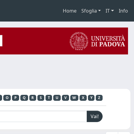
Home
Sfoglia
IT
Info
O
P
Q
R
S
T
U
V
W
X
Y
Z