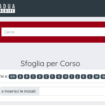
Sfoglia per Corso
ai a:
0-9
A
B
C
D
E
F
G
H
I
J
K
L
M
N
o inserisci le iniziali: