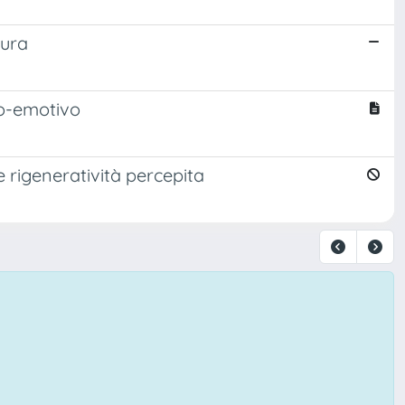
tura
io-emotivo
 e rigeneratività percepita