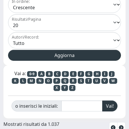
In ordine:
Risultati/Pagina
Autori/Record:
Vai a:
0-9
A
B
C
D
E
F
G
H
I
J
K
L
M
N
O
P
Q
R
S
T
U
V
W
X
Y
Z
o inserisci le iniziali:
Mostrati risultati da 1.037