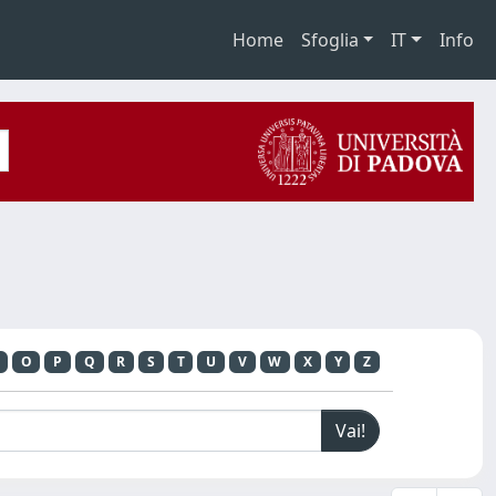
Home
Sfoglia
IT
Info
O
P
Q
R
S
T
U
V
W
X
Y
Z