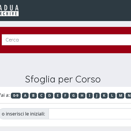
Sfoglia per Corso
ai a:
0-9
A
B
C
D
E
F
G
H
I
J
K
L
M
N
o inserisci le iniziali: