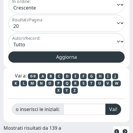
In ordine:
Risultati/Pagina
Autori/Record:
Vai a:
0-9
A
B
C
D
E
F
G
H
I
J
K
L
M
N
O
P
Q
R
S
T
U
V
W
X
Y
Z
o inserisci le iniziali:
Mostrati risultati da 139 a