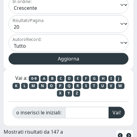
In ordine:
Risultati/Pagina
Autori/Record:
Vai a:
0-9
A
B
C
D
E
F
G
H
I
J
K
L
M
N
O
P
Q
R
S
T
U
V
W
X
Y
Z
o inserisci le iniziali:
Mostrati risultati da 147 a