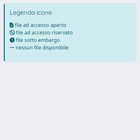
Legenda icone
file ad accesso aperto
file ad accesso riservato
file sotto embargo
nessun file disponibile
Powered by UNITESI
-
Info
Sistema
-
Licenza
-
Utilizzo dei
Copyright © 2026