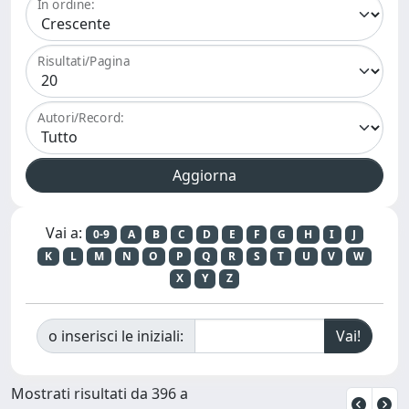
In ordine:
Risultati/Pagina
Autori/Record:
Vai a:
0-9
A
B
C
D
E
F
G
H
I
J
K
L
M
N
O
P
Q
R
S
T
U
V
W
X
Y
Z
o inserisci le iniziali:
Mostrati risultati da 396 a