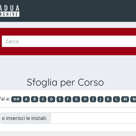
Sfoglia per Corso
ai a:
0-9
A
B
C
D
E
F
G
H
I
J
K
L
M
N
o inserisci le iniziali: