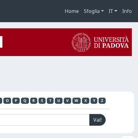
Home
Sfoglia
IT
Info
O
P
Q
R
S
T
U
V
W
X
Y
Z