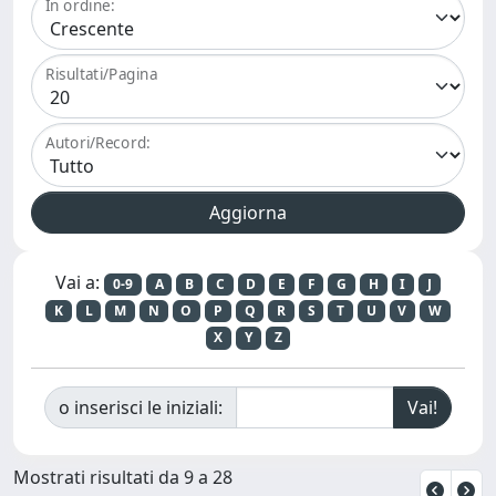
In ordine:
Risultati/Pagina
Autori/Record:
Vai a:
0-9
A
B
C
D
E
F
G
H
I
J
K
L
M
N
O
P
Q
R
S
T
U
V
W
X
Y
Z
o inserisci le iniziali:
Mostrati risultati da 9 a 28