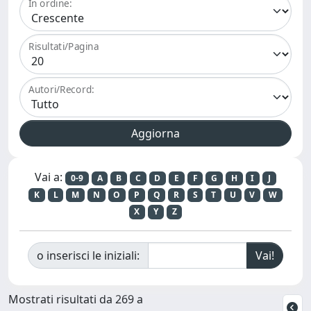
In ordine:
Risultati/Pagina
Autori/Record:
Vai a:
0-9
A
B
C
D
E
F
G
H
I
J
K
L
M
N
O
P
Q
R
S
T
U
V
W
X
Y
Z
o inserisci le iniziali:
Mostrati risultati da 269 a