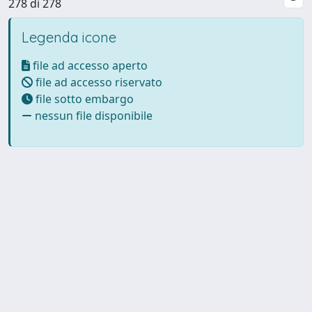
278 di 278
Legenda icone
file ad accesso aperto
file ad accesso riservato
file sotto embargo
nessun file disponibile
Powered by UNITESI
-
Info
Sistema
-
Licenza
-
Utilizzo dei