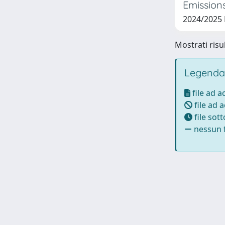
Emissions
2024/2025
Mostrati risul
Legenda
file ad 
file ad 
file sot
nessun f