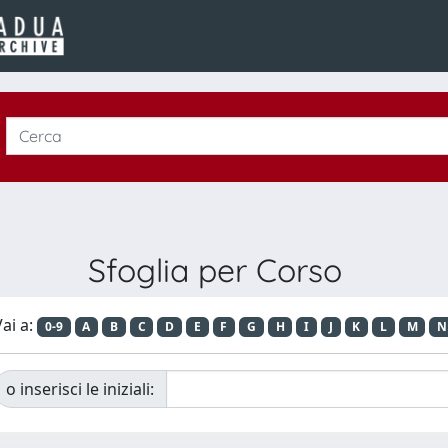
Sfoglia per Corso
ai a:
0-9
A
B
C
D
E
F
G
H
I
J
K
L
M
N
o inserisci le iniziali: