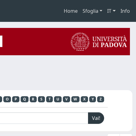
Home
Sfoglia
IT
Info
O
P
Q
R
S
T
U
V
W
X
Y
Z