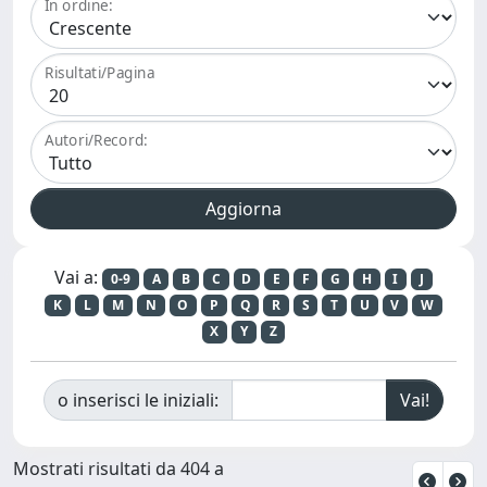
In ordine:
Risultati/Pagina
Autori/Record:
Vai a:
0-9
A
B
C
D
E
F
G
H
I
J
K
L
M
N
O
P
Q
R
S
T
U
V
W
X
Y
Z
o inserisci le iniziali:
Mostrati risultati da 404 a