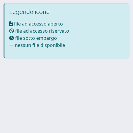
Legenda icone
file ad accesso aperto
file ad accesso riservato
file sotto embargo
nessun file disponibile
Powered by UNITESI
-
Info
Sistema
-
Licenza
-
Utilizzo dei
Copyright © 2026