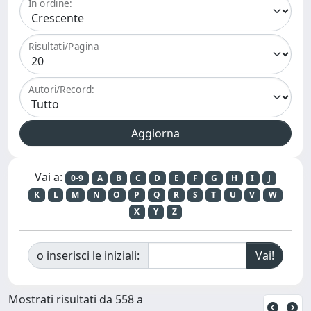
In ordine:
Risultati/Pagina
Autori/Record:
Vai a:
0-9
A
B
C
D
E
F
G
H
I
J
K
L
M
N
O
P
Q
R
S
T
U
V
W
X
Y
Z
o inserisci le iniziali:
Mostrati risultati da 558 a