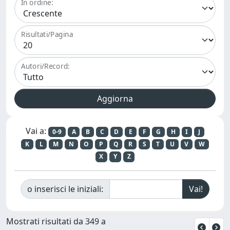
In ordine:
Risultati/Pagina
Autori/Record:
Vai a:
0-9
A
B
C
D
E
F
G
H
I
J
K
L
M
N
O
P
Q
R
S
T
U
V
W
X
Y
Z
o inserisci le iniziali:
Mostrati risultati da 349 a